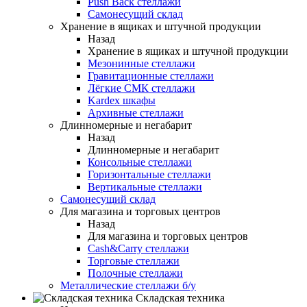
Push Back стеллажи
Самонесущий склад
Хранение в ящиках и штучной продукции
Назад
Хранение в ящиках и штучной продукции
Мезонинные стеллажи
Гравитационные стеллажи
Лёгкие СМК стеллажи
Kardex шкафы
Архивные стеллажи
Длинномерные и негабарит
Назад
Длинномерные и негабарит
Консольные стеллажи
Горизонтальные стеллажи
Вертикальные стеллажи
Самонесущий склад
Для магазина и торговых центров
Назад
Для магазина и торговых центров
Cash&Carry стеллажи
Торговые стеллажи
Полочные стеллажи
Металлические стеллажи б/у
Складская техника