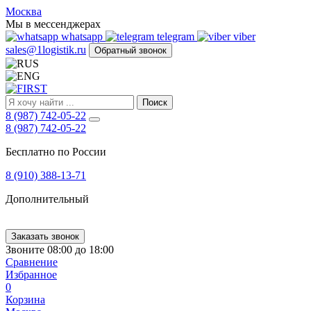
FIRST
Москва
Адрес
Мы в мессенджерах
и
whatsapp
telegram
viber
телефон:
sales@1logistik.ru
Обратный звонок
Москва,
Алтуфьевское
ш.
д.
Поиск
48,
8 (987) 742-05-22
корпус
8 (987) 742-05-22
2,
офис
Бесплатно по России
12
127549
8 (910) 388-13-71
Москва,
Россия
Дополнительный
Телефон:
8
(800)
250-
Заказать звонок
21-
Звоните 08:00 до 18:00
51
,
Сравнение
E-
Избранное
mail:
0
sales@1Logistik.ru
Корзина