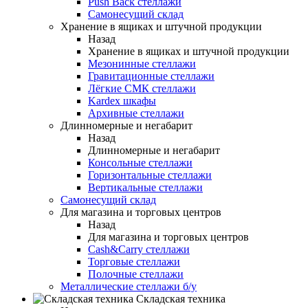
Push Back стеллажи
Самонесущий склад
Хранение в ящиках и штучной продукции
Назад
Хранение в ящиках и штучной продукции
Мезонинные стеллажи
Гравитационные стеллажи
Лёгкие СМК стеллажи
Kardex шкафы
Архивные стеллажи
Длинномерные и негабарит
Назад
Длинномерные и негабарит
Консольные стеллажи
Горизонтальные стеллажи
Вертикальные стеллажи
Самонесущий склад
Для магазина и торговых центров
Назад
Для магазина и торговых центров
Cash&Carry стеллажи
Торговые стеллажи
Полочные стеллажи
Металлические стеллажи б/у
Складская техника