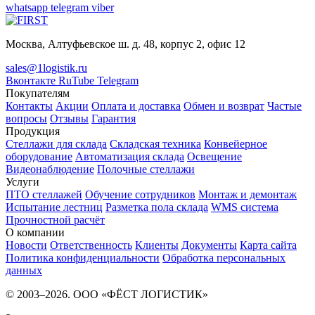
whatsapp
telegram
viber
Москва, Алтуфьевское ш. д. 48, корпус 2, офис 12
sales@1logistik.ru
Вконтакте
RuTube
Telegram
Покупателям
Контакты
Акции
Оплата и доставка
Обмен и возврат
Частые
вопросы
Отзывы
Гарантия
Продукция
Стеллажи для склада
Складская техника
Конвейерное
оборудование
Автоматизация склада
Освещение
Видеонаблюдение
Полочные стеллажи
Услуги
ПТО стеллажей
Обучение сотрудников
Монтаж и демонтаж
Испытание лестниц
Разметка пола склада
WMS система
Прочностной расчёт
О компании
Новости
Ответственность
Клиенты
Документы
Карта сайта
Политика конфиденциальности
Обработка персональных
данных
© 2003–2026. ООО «ФЁСТ ЛОГИСТИК»