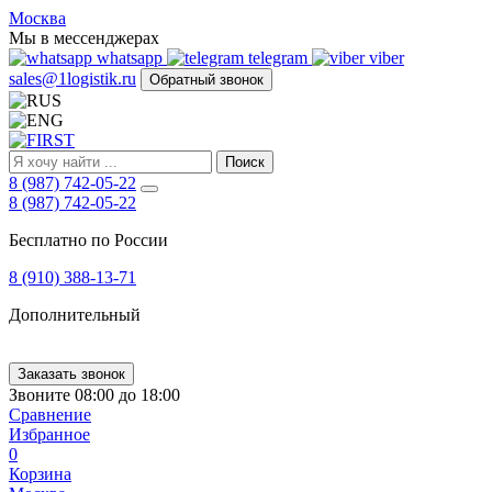
FIRST
Москва
Адрес
Мы в мессенджерах
и
whatsapp
telegram
viber
телефон:
sales@1logistik.ru
Обратный звонок
Москва,
Алтуфьевское
ш.
д.
Поиск
48,
8 (987) 742-05-22
корпус
8 (987) 742-05-22
2,
офис
Бесплатно по России
12
127549
8 (910) 388-13-71
Москва,
Россия
Дополнительный
Телефон:
8
(800)
250-
Заказать звонок
21-
Звоните 08:00 до 18:00
51
,
Сравнение
E-
Избранное
mail:
0
sales@1Logistik.ru
Корзина