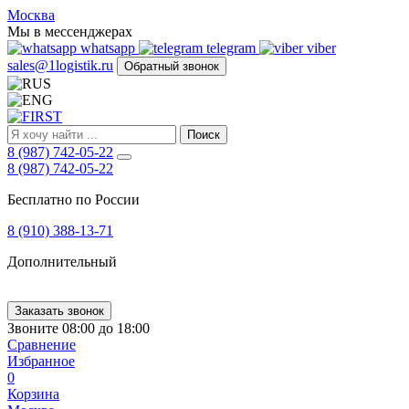
FIRST
Москва
Адрес
Мы в мессенджерах
и
whatsapp
telegram
viber
телефон:
sales@1logistik.ru
Обратный звонок
Москва,
Алтуфьевское
ш.
д.
Поиск
48,
8 (987) 742-05-22
корпус
8 (987) 742-05-22
2,
офис
Бесплатно по России
12
127549
8 (910) 388-13-71
Москва,
Россия
Дополнительный
Телефон:
8
(800)
250-
Заказать звонок
21-
Звоните 08:00 до 18:00
51
,
Сравнение
E-
Избранное
mail:
0
sales@1Logistik.ru
Корзина