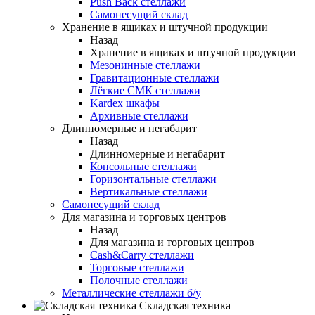
Push Back стеллажи
Самонесущий склад
Хранение в ящиках и штучной продукции
Назад
Хранение в ящиках и штучной продукции
Мезонинные стеллажи
Гравитационные стеллажи
Лёгкие СМК стеллажи
Kardex шкафы
Архивные стеллажи
Длинномерные и негабарит
Назад
Длинномерные и негабарит
Консольные стеллажи
Горизонтальные стеллажи
Вертикальные стеллажи
Самонесущий склад
Для магазина и торговых центров
Назад
Для магазина и торговых центров
Cash&Carry стеллажи
Торговые стеллажи
Полочные стеллажи
Металлические стеллажи б/у
Складская техника