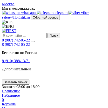
FIRST
Москва
Адрес
Мы в мессенджерах
и
whatsapp
telegram
viber
телефон:
sales@1logistik.ru
Обратный звонок
Москва,
Алтуфьевское
ш.
д.
Поиск
48,
8 (987) 742-05-22
корпус
8 (987) 742-05-22
2,
офис
Бесплатно по России
12
127549
8 (910) 388-13-71
Москва,
Россия
Дополнительный
Телефон:
8
(800)
250-
Заказать звонок
21-
Звоните 08:00 до 18:00
51
,
Сравнение
E-
Избранное
mail:
0
sales@1Logistik.ru
Корзина