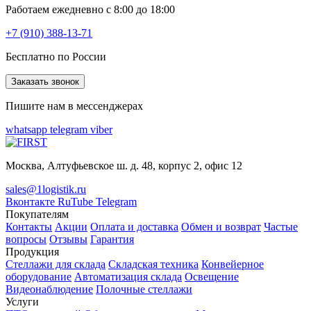
Работаем ежедневно с 8:00 до 18:00
+7 (910) 388-13-71
Бесплатно по России
Заказать звонок
Пишите нам в мессенджерах
whatsapp
telegram
viber
Москва, Алтуфьевское ш. д. 48, корпус 2, офис 12
sales@1logistik.ru
Вконтакте
RuTube
Telegram
Покупателям
Контакты
Акции
Оплата и доставка
Обмен и возврат
Частые
вопросы
Отзывы
Гарантия
Продукция
Стеллажи для склада
Складская техника
Конвейерное
оборудование
Автоматизация склада
Освещение
Видеонаблюдение
Полочные стеллажи
Услуги