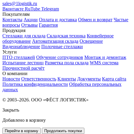
sales@1logistik.ru
Вконтакте
RuTube
Telegram
Покупателям
Контакты
Акции
Оплата и доставка
Обмен и возврат
Частые
вопросы
Отзывы
Гарантия
Продукция
Стеллажи для склада
Складская техника
Конвейерное
оборудование
Автоматизация склада
Освещение
Видеонаблюдение
Полочные стеллажи
Услуги
ПТО стеллажей
Обучение сотрудников
Монтаж и демонтаж
Испытание лестниц
Разметка пола склада
WMS система
Прочностной расчёт
О компании
Новости
Ответственность
Клиенты
Документы
Карта сайта
Политика конфиденциальности
Обработка персональных
данных
© 2003–2026. ООО «ФЁСТ ЛОГИСТИК»
Закрыть
Добавлено в корзину
Перейти в корзину
Продолжить покупки