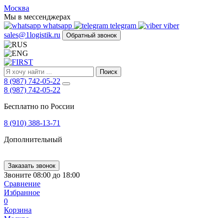
FIRST
Москва
Адрес
Мы в мессенджерах
и
whatsapp
telegram
viber
телефон:
sales@1logistik.ru
Обратный звонок
Москва,
Алтуфьевское
ш.
д.
Поиск
48,
8 (987) 742-05-22
корпус
8 (987) 742-05-22
2,
офис
Бесплатно по России
12
127549
8 (910) 388-13-71
Москва,
Россия
Дополнительный
Телефон:
8
(800)
250-
Заказать звонок
21-
Звоните 08:00 до 18:00
51
,
Сравнение
E-
Избранное
mail:
0
sales@1Logistik.ru
Корзина