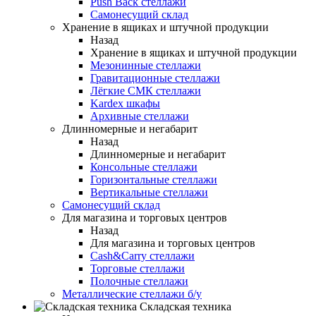
Push Back стеллажи
Самонесущий склад
Хранение в ящиках и штучной продукции
Назад
Хранение в ящиках и штучной продукции
Мезонинные стеллажи
Гравитационные стеллажи
Лёгкие СМК стеллажи
Kardex шкафы
Архивные стеллажи
Длинномерные и негабарит
Назад
Длинномерные и негабарит
Консольные стеллажи
Горизонтальные стеллажи
Вертикальные стеллажи
Самонесущий склад
Для магазина и торговых центров
Назад
Для магазина и торговых центров
Cash&Carry стеллажи
Торговые стеллажи
Полочные стеллажи
Металлические стеллажи б/у
Складская техника