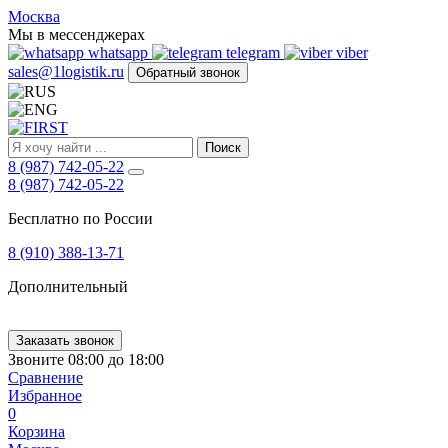
FIRST
Москва
Адрес
Мы в мессенджерах
и
whatsapp
telegram
viber
телефон:
sales@1logistik.ru
Обратный звонок
Москва,
Алтуфьевское
ш.
д.
Поиск
48,
8 (987) 742-05-22
корпус
8 (987) 742-05-22
2,
офис
Бесплатно по России
12
127549
8 (910) 388-13-71
Москва,
Россия
Дополнительный
Телефон:
8
(800)
250-
Заказать звонок
21-
Звоните 08:00 до 18:00
51
,
Сравнение
E-
Избранное
mail:
0
sales@1Logistik.ru
Корзина