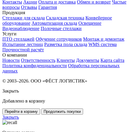
Контакты
Акции
Оплата и доставка
Обмен и возврат
Частые
вопросы
Отзывы
Гарантия
Продукция
Стеллажи для склада
Складская техника
Конвейерное
оборудование
Автоматизация склада
Освещение
Видеонаблюдение
Полочные стеллажи
Услуги
ПТО стеллажей
Обучение сотрудников
Монтаж и демонтаж
Испытание лестниц
Разметка пола склада
WMS система
Прочностной расчёт
О компании
Новости
Ответственность
Клиенты
Документы
Карта сайта
Политика конфиденциальности
Обработка персональных
данных
© 2003–2026. ООО «ФЁСТ ЛОГИСТИК»
Закрыть
Добавлено в корзину
Перейти в корзину
Продолжить покупки
Закрыть