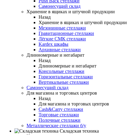
Push Back стеллажи
Самонесущий склад
Хранение в ящиках и штучной продукции
Назад
Хранение в ящиках и штучной продукции
Мезонинные стеллажи
Гравитационные стеллажи
Лёгкие СМК стеллажи
Kardex шкафы
Архивные стеллажи
Длинномерные и негабарит
Назад
Длинномерные и негабарит
Консольные стеллажи
Горизонтальные стеллажи
Вертикальные стеллажи
Самонесущий склад
Для магазина и торговых центров
Назад
Для магазина и торговых центров
Cash&Carry стеллажи
Торговые стеллажи
Полочные стеллажи
Металлические стеллажи б/у
Складская техника