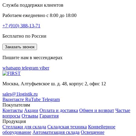
Служба поддержки клиентов
Работаем ежедневно с 8:00 до 18:00
+7 (910) 388-13-71
Бесплатно по России
Заказать звонок
Пишите нам в мессенджерах
whatsapp
telegram
viber
Москва, Алтуфьевское ш. д. 48, корпус 2, офис 12
sales@1logistik.ru
Вконтакте
RuTube
Telegram
Покупателям
Контакты
Акции
Оплата и доставка
Обмен и возврат
Частые
вопросы
Отзывы
Гарантия
Продукция
Стеллажи для склада
Складская техника
Конвейерное
оборудование
Автоматизация склада
Освещение