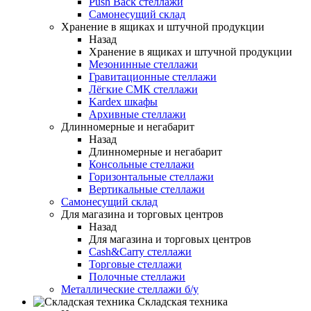
Push Back стеллажи
Самонесущий склад
Хранение в ящиках и штучной продукции
Назад
Хранение в ящиках и штучной продукции
Мезонинные стеллажи
Гравитационные стеллажи
Лёгкие СМК стеллажи
Kardex шкафы
Архивные стеллажи
Длинномерные и негабарит
Назад
Длинномерные и негабарит
Консольные стеллажи
Горизонтальные стеллажи
Вертикальные стеллажи
Самонесущий склад
Для магазина и торговых центров
Назад
Для магазина и торговых центров
Cash&Carry стеллажи
Торговые стеллажи
Полочные стеллажи
Металлические стеллажи б/у
Складская техника