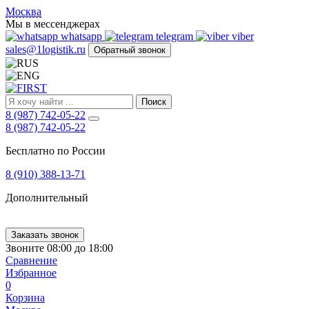
FIRST
Москва
Адрес
Мы в мессенджерах
и
whatsapp
telegram
viber
телефон:
sales@1logistik.ru
Обратный звонок
Москва,
Алтуфьевское
ш.
д.
Поиск
48,
8 (987) 742-05-22
корпус
8 (987) 742-05-22
2,
офис
Бесплатно по России
12
127549
8 (910) 388-13-71
Москва,
Россия
Дополнительный
Телефон:
8
(800)
250-
Заказать звонок
21-
Звоните 08:00 до 18:00
51
,
Сравнение
E-
Избранное
mail:
0
sales@1Logistik.ru
Корзина