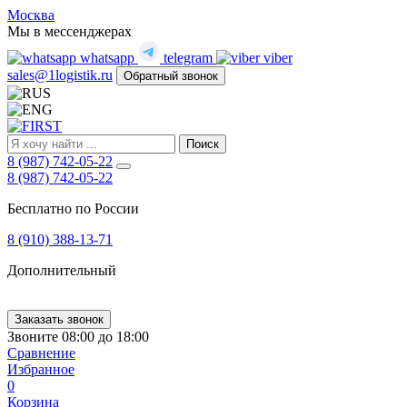
FIRST
Москва
Адрес
Мы в мессенджерах
и
whatsapp
telegram
viber
телефон:
sales@1logistik.ru
Обратный звонок
Москва,
Алтуфьевское
ш.
д.
48,
Поиск
корпус
8 (987) 742-05-22
2,
8 (987) 742-05-22
офис
Бесплатно по России
12
127549
8 (910) 388-13-71
Москва,
Россия
Дополнительный
Телефон:
8
(800)
250-
Заказать звонок
21-
Звоните 08:00 до 18:00
51
,
Сравнение
E-
Избранное
mail:
0
sales@1Logistik.ru
Корзина