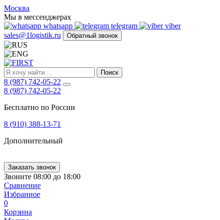
FIRST
Москва
Адрес
Мы в мессенджерах
и
whatsapp
telegram
viber
телефон:
sales@1logistik.ru
Обратный звонок
Москва,
Алтуфьевское
ш.
д.
Поиск
48,
8 (987) 742-05-22
корпус
8 (987) 742-05-22
2,
офис
Бесплатно по России
12
127549
8 (910) 388-13-71
Москва,
Россия
Дополнительный
Телефон:
8
(800)
250-
Заказать звонок
21-
Звоните 08:00 до 18:00
51
,
Сравнение
E-
Избранное
mail:
0
sales@1Logistik.ru
Корзина