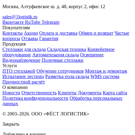
Москва, Алтуфьевское ш. д. 48, корпус 2, офис 12
sales@1logistik.ru
Вконтакте
RuTube
Telegram
Покупателям
Контакты
Акции
Оплата и доставка
Обмен и возврат
Частые
вопросы
Отзывы
Гарантия
Продукция
Стеллажи для склада
Складская техника
Конвейерное
оборудование
Автоматизация склада
Освещение
Видеонаблюдение
Полочные стеллажи
Услуги
ПТО стеллажей
Обучение сотрудников
Монтаж и демонтаж
Испытание лестниц
Разметка пола склада
WMS система
Прочностной расчёт
О компании
Новости
Ответственность
Клиенты
Документы
Карта сайта
Политика конфиденциальности
Обработка персональных
данных
© 2003–2026. ООО «ФЁСТ ЛОГИСТИК»
Закрыть
Добавлено в корзину