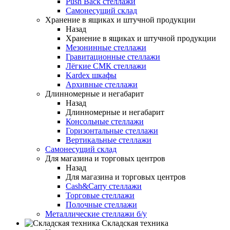
Push Back стеллажи
Самонесущий склад
Хранение в ящиках и штучной продукции
Назад
Хранение в ящиках и штучной продукции
Мезонинные стеллажи
Гравитационные стеллажи
Лёгкие СМК стеллажи
Kardex шкафы
Архивные стеллажи
Длинномерные и негабарит
Назад
Длинномерные и негабарит
Консольные стеллажи
Горизонтальные стеллажи
Вертикальные стеллажи
Самонесущий склад
Для магазина и торговых центров
Назад
Для магазина и торговых центров
Cash&Carry стеллажи
Торговые стеллажи
Полочные стеллажи
Металлические стеллажи б/у
Складская техника