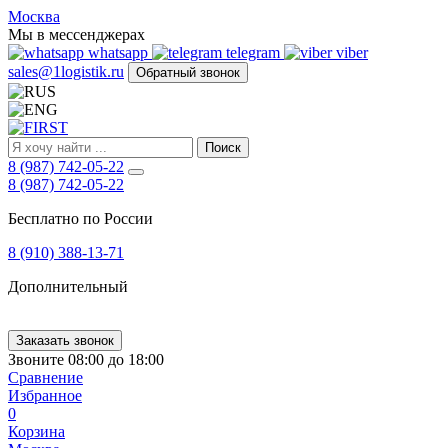
FIRST
Москва
Адрес
Мы в мессенджерах
и
whatsapp
telegram
viber
телефон:
sales@1logistik.ru
Обратный звонок
Москва,
Алтуфьевское
ш.
д.
Поиск
48,
8 (987) 742-05-22
корпус
8 (987) 742-05-22
2,
офис
Бесплатно по России
12
127549
8 (910) 388-13-71
Москва,
Россия
Дополнительный
Телефон:
8
(800)
250-
Заказать звонок
21-
Звоните 08:00 до 18:00
51
,
Сравнение
E-
Избранное
mail:
0
sales@1Logistik.ru
Корзина