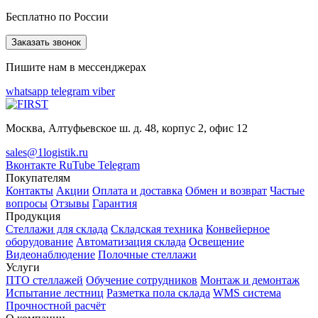
Бесплатно по России
Заказать звонок
Пишите нам в мессенджерах
whatsapp
telegram
viber
Москва, Алтуфьевское ш. д. 48, корпус 2, офис 12
sales@1logistik.ru
Вконтакте
RuTube
Telegram
Покупателям
Контакты
Акции
Оплата и доставка
Обмен и возврат
Частые
вопросы
Отзывы
Гарантия
Продукция
Стеллажи для склада
Складская техника
Конвейерное
оборудование
Автоматизация склада
Освещение
Видеонаблюдение
Полочные стеллажи
Услуги
ПТО стеллажей
Обучение сотрудников
Монтаж и демонтаж
Испытание лестниц
Разметка пола склада
WMS система
Прочностной расчёт