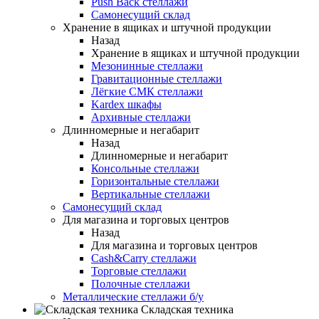
Push Back стеллажи
Самонесущий склад
Хранение в ящиках и штучной продукции
Назад
Хранение в ящиках и штучной продукции
Мезонинные стеллажи
Гравитационные стеллажи
Лёгкие СМК стеллажи
Kardex шкафы
Архивные стеллажи
Длинномерные и негабарит
Назад
Длинномерные и негабарит
Консольные стеллажи
Горизонтальные стеллажи
Вертикальные стеллажи
Самонесущий склад
Для магазина и торговых центров
Назад
Для магазина и торговых центров
Cash&Carry стеллажи
Торговые стеллажи
Полочные стеллажи
Металлические стеллажи б/у
Складская техника