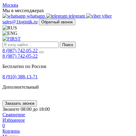
FIRST
Москва
Адрес
Мы в мессенджерах
и
whatsapp
telegram
viber
телефон:
sales@1logistik.ru
Обратный звонок
Москва,
Алтуфьевское
ш.
д.
Поиск
48,
8 (987) 742-05-22
корпус
8 (987) 742-05-22
2,
офис
Бесплатно по России
12
127549
8 (910) 388-13-71
Москва,
Россия
Дополнительный
Телефон:
8
(800)
250-
Заказать звонок
21-
Звоните 08:00 до 18:00
51
,
Сравнение
E-
Избранное
mail:
0
sales@1Logistik.ru
Корзина