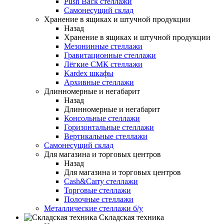
Push Back стеллажи
Самонесущий склад
Хранение в ящиках и штучной продукции
Назад
Хранение в ящиках и штучной продукции
Мезонинные стеллажи
Гравитационные стеллажи
Лёгкие СМК стеллажи
Kardex шкафы
Архивные стеллажи
Длинномерные и негабарит
Назад
Длинномерные и негабарит
Консольные стеллажи
Горизонтальные стеллажи
Вертикальные стеллажи
Самонесущий склад
Для магазина и торговых центров
Назад
Для магазина и торговых центров
Cash&Carry стеллажи
Торговые стеллажи
Полочные стеллажи
Металлические стеллажи б/у
Складская техника