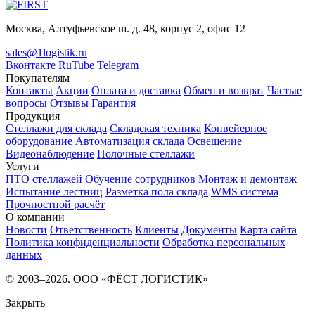
Москва, Алтуфьевское ш. д. 48, корпус 2, офис 12
sales@1logistik.ru
Вконтакте
RuTube
Telegram
Покупателям
Контакты
Акции
Оплата и доставка
Обмен и возврат
Частые
вопросы
Отзывы
Гарантия
Продукция
Стеллажи для склада
Складская техника
Конвейерное
оборудование
Автоматизация склада
Освещение
Видеонаблюдение
Полочные стеллажи
Услуги
ПТО стеллажей
Обучение сотрудников
Монтаж и демонтаж
Испытание лестниц
Разметка пола склада
WMS система
Прочностной расчёт
О компании
Новости
Ответственность
Клиенты
Документы
Карта сайта
Политика конфиденциальности
Обработка персональных
данных
© 2003–2026. ООО «ФЁСТ ЛОГИСТИК»
Закрыть