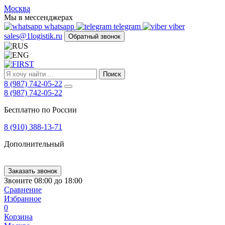
FIRST
Москва
Адрес
Мы в мессенджерах
и
whatsapp
telegram
viber
телефон:
sales@1logistik.ru
Обратный звонок
Москва,
Алтуфьевское
ш.
д.
Поиск
48,
8 (987) 742-05-22
корпус
8 (987) 742-05-22
2,
офис
Бесплатно по России
12
127549
8 (910) 388-13-71
Москва,
Россия
Дополнительный
Телефон:
8
(800)
250-
Заказать звонок
21-
Звоните 08:00 до 18:00
51
,
Сравнение
E-
Избранное
mail:
0
sales@1Logistik.ru
Корзина