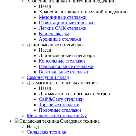
Хранение в ящиках и штучной продукции
Назад
Хранение в ящиках и штучной продукции
Мезонинные стеллажи
Гравитационные стеллажи
Лёгкие СМК стеллажи
Kardex шкафы
Архивные стеллажи
Длинномерные и негабарит
Назад
Длинномерные и негабарит
Консольные стеллажи
Горизонтальные стеллажи
Вертикальные стеллажи
Самонесущий склад
Для магазина и торговых центров
Назад
Для магазина и торговых центров
Cash&Carry стеллажи
Торговые стеллажи
Полочные стеллажи
Металлические стеллажи б/у
Складская техника
Назад
Складская техника