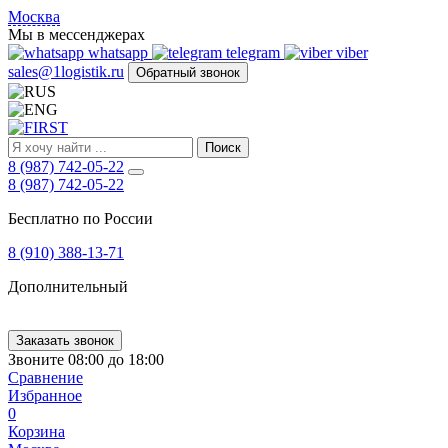
FIRST
Москва
Адрес
Мы в мессенджерах
и
whatsapp
telegram
viber
телефон:
sales@1logistik.ru
Обратный звонок
Москва,
Алтуфьевское
ш.
д.
Поиск
48,
8 (987) 742-05-22
корпус
8 (987) 742-05-22
2,
офис
Бесплатно по России
12
127549
8 (910) 388-13-71
Москва,
Россия
Дополнительный
Телефон:
8
(800)
250-
Заказать звонок
21-
Звоните 08:00 до 18:00
51
,
Сравнение
E-
Избранное
mail:
0
sales@1Logistik.ru
Корзина