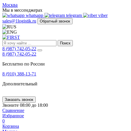
FIRST
Москва
Адрес
Мы в мессенджерах
и
whatsapp
telegram
viber
телефон:
sales@1logistik.ru
Обратный звонок
Москва,
Алтуфьевское
ш.
д.
Поиск
48,
8 (987) 742-05-22
корпус
8 (987) 742-05-22
2,
офис
Бесплатно по России
12
127549
8 (910) 388-13-71
Москва,
Россия
Дополнительный
Телефон:
8
(800)
250-
Заказать звонок
21-
Звоните 08:00 до 18:00
51
,
Сравнение
E-
Избранное
mail:
0
sales@1Logistik.ru
Корзина