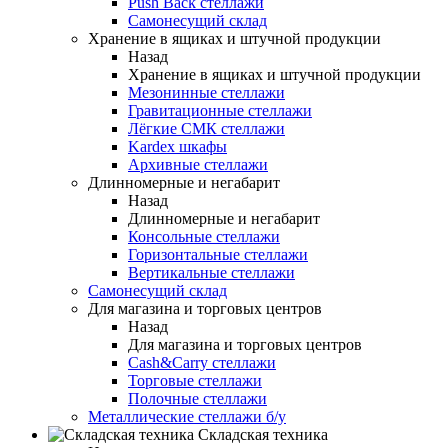
Push Back стеллажи
Самонесущий склад
Хранение в ящиках и штучной продукции
Назад
Хранение в ящиках и штучной продукции
Мезонинные стеллажи
Гравитационные стеллажи
Лёгкие СМК стеллажи
Kardex шкафы
Архивные стеллажи
Длинномерные и негабарит
Назад
Длинномерные и негабарит
Консольные стеллажи
Горизонтальные стеллажи
Вертикальные стеллажи
Самонесущий склад
Для магазина и торговых центров
Назад
Для магазина и торговых центров
Cash&Carry стеллажи
Торговые стеллажи
Полочные стеллажи
Металлические стеллажи б/у
Складская техника