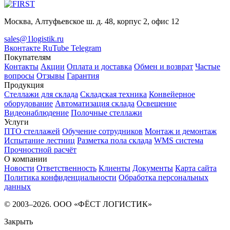
Москва, Алтуфьевское ш. д. 48, корпус 2, офис 12
sales@1logistik.ru
Вконтакте
RuTube
Telegram
Покупателям
Контакты
Акции
Оплата и доставка
Обмен и возврат
Частые
вопросы
Отзывы
Гарантия
Продукция
Стеллажи для склада
Складская техника
Конвейерное
оборудование
Автоматизация склада
Освещение
Видеонаблюдение
Полочные стеллажи
Услуги
ПТО стеллажей
Обучение сотрудников
Монтаж и демонтаж
Испытание лестниц
Разметка пола склада
WMS система
Прочностной расчёт
О компании
Новости
Ответственность
Клиенты
Документы
Карта сайта
Политика конфиденциальности
Обработка персональных
данных
© 2003–2026. ООО «ФЁСТ ЛОГИСТИК»
Закрыть