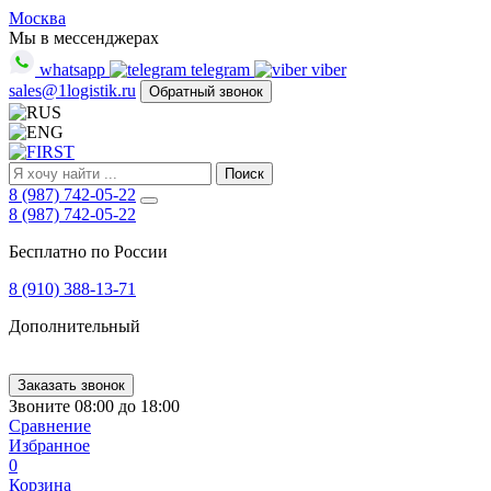
FIRST
Москва
Адрес
Мы в мессенджерах
и
whatsapp
telegram
viber
телефон:
sales@1logistik.ru
Обратный звонок
Москва,
Алтуфьевское
ш.
д.
48,
Поиск
корпус
8 (987) 742-05-22
2,
8 (987) 742-05-22
офис
Бесплатно по России
12
127549
8 (910) 388-13-71
Москва,
Россия
Дополнительный
Телефон:
8
(800)
250-
Заказать звонок
21-
Звоните 08:00 до 18:00
51
,
Сравнение
E-
Избранное
mail:
0
sales@1Logistik.ru
Корзина