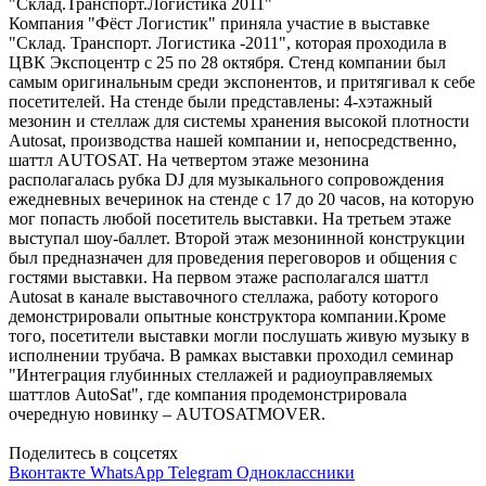
Компания "Фёст Логистик" приняла участие в выставке
"Склад. Транспорт. Логистика -2011", которая проходила в
ЦВК Экспоцентр с 25 по 28 октября. Стенд компании был
самым оригинальным среди экспонентов, и притягивал к себе
посетителей. На стенде были представлены: 4-хэтажный
мезонин и стеллаж для системы хранения высокой плотности
Autosat, производства нашей компании и, непосредственно,
шаттл AUTOSAT. На четвертом этаже мезонина
располагалась рубка DJ для музыкального сопровождения
ежедневных вечеринок на стенде с 17 до 20 часов, на которую
мог попасть любой посетитель выставки. На третьем этаже
выступал шоу-баллет. Второй этаж мезонинной конструкции
был предназначен для проведения переговоров и общения с
гостями выставки. На первом этаже располагался шаттл
Autosat в канале выставочного стеллажа, работу которого
демонстрировали опытные конструктора компании.Кроме
того, посетители выставки могли послушать живую музыку в
исполнении трубача. В рамках выставки проходил семинар
"Интеграция глубинных стеллажей и радиоуправляемых
шаттлов AutoSat", где компания продемонстрировала
очередную новинку – AUTOSATMOVER.
Поделитесь в соцсетях
Вконтакте
WhatsApp
Telegram
Одноклассники