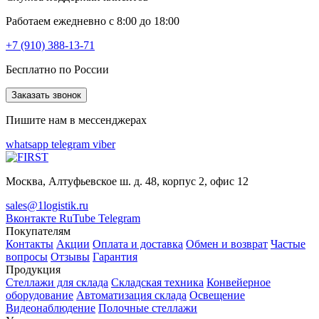
Работаем ежедневно с 8:00 до 18:00
+7 (910) 388-13-71
Бесплатно по России
Заказать звонок
Пишите нам в мессенджерах
whatsapp
telegram
viber
Москва, Алтуфьевское ш. д. 48, корпус 2, офис 12
sales@1logistik.ru
Вконтакте
RuTube
Telegram
Покупателям
Контакты
Акции
Оплата и доставка
Обмен и возврат
Частые
вопросы
Отзывы
Гарантия
Продукция
Стеллажи для склада
Складская техника
Конвейерное
оборудование
Автоматизация склада
Освещение
Видеонаблюдение
Полочные стеллажи