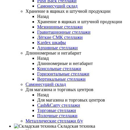
Push Back стеллажи
Самонесущий склад
Хранение в ящиках и штучной продукции
Назад
Хранение в ящиках и штучной продукции
Мезонинные стеллажи
Гравитационные стеллажи
Лёгкие СМК стеллажи
Kardex шкафы
Архивные стеллажи
Длинномерные и негабарит
Назад
Длинномерные и негабарит
Консольные стеллажи
Горизонтальные стеллажи
Вертикальные стеллажи
Самонесущий склад
Для магазина и торговых центров
Назад
Для магазина и торговых центров
Cash&Carry стеллажи
Торговые стеллажи
Полочные стеллажи
Металлические стеллажи б/у
Складская техника