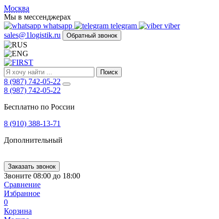
FIRST
Москва
Адрес
Мы в мессенджерах
и
whatsapp
telegram
viber
телефон:
sales@1logistik.ru
Обратный звонок
Москва,
Алтуфьевское
ш.
д.
Поиск
48,
8 (987) 742-05-22
корпус
8 (987) 742-05-22
2,
офис
Бесплатно по России
12
127549
8 (910) 388-13-71
Москва,
Россия
Дополнительный
Телефон:
8
(800)
250-
Заказать звонок
21-
Звоните 08:00 до 18:00
51
,
Сравнение
E-
Избранное
mail:
0
sales@1Logistik.ru
Корзина