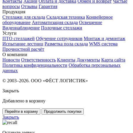
Контакты
Акции
Оплата и доставка
Обмен и возврат
Частые
вопросы
Отзывы
Гарантия
Продукция
Стеллажи для склада
Складская техника
Конвейерное
оборудование
Автоматизация склада
Освещение
Видеонаблюдение
Полочные стеллажи
Услуги
ПТО стеллажей
Обучение сотрудников
Монтаж и демонтаж
Испытание лестниц
Разметка пола склада
WMS система
Прочностной расчёт
О компании
Новости
Ответственность
Клиенты
Документы
Карта сайта
Политика конфиденциальности
Обработка персональных
данных
© 2003–2026. ООО «ФЁСТ ЛОГИСТИК»
Закрыть
Добавлено в корзину
Перейти в корзину
Продолжить покупки
Закрыть
Оставьте заявку