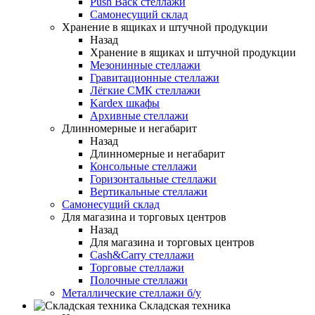
Push Back стеллажи
Самонесущий склад
Хранение в ящиках и штучной продукции
Назад
Хранение в ящиках и штучной продукции
Мезонинные стеллажи
Гравитационные стеллажи
Лёгкие СМК стеллажи
Kardex шкафы
Архивные стеллажи
Длинномерные и негабарит
Назад
Длинномерные и негабарит
Консольные стеллажи
Горизонтальные стеллажи
Вертикальные стеллажи
Самонесущий склад
Для магазина и торговых центров
Назад
Для магазина и торговых центров
Cash&Carry стеллажи
Торговые стеллажи
Полочные стеллажи
Металлические стеллажи б/у
Складская техника