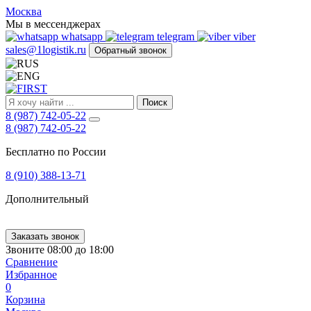
FIRST
Москва
Адрес
Мы в мессенджерах
и
whatsapp
telegram
viber
телефон:
sales@1logistik.ru
Обратный звонок
Москва,
Алтуфьевское
ш.
д.
Поиск
48,
8 (987) 742-05-22
корпус
8 (987) 742-05-22
2,
офис
Бесплатно по России
12
127549
8 (910) 388-13-71
Москва,
Россия
Дополнительный
Телефон:
8
(800)
250-
Заказать звонок
21-
Звоните 08:00 до 18:00
51
,
Сравнение
E-
Избранное
mail:
0
sales@1Logistik.ru
Корзина