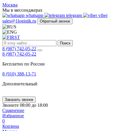
FIRST
Москва
Адрес
Мы в мессенджерах
и
whatsapp
telegram
viber
телефон:
sales@1logistik.ru
Обратный звонок
Москва,
Алтуфьевское
ш.
д.
Поиск
48,
8 (987) 742-05-22
корпус
8 (987) 742-05-22
2,
офис
Бесплатно по России
12
127549
8 (910) 388-13-71
Москва,
Россия
Дополнительный
Телефон:
8
(800)
250-
Заказать звонок
21-
Звоните 08:00 до 18:00
51
,
Сравнение
E-
Избранное
mail:
0
sales@1Logistik.ru
Корзина