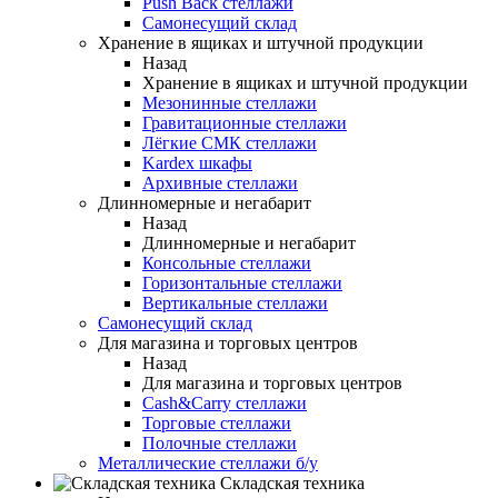
Push Back стеллажи
Самонесущий склад
Хранение в ящиках и штучной продукции
Назад
Хранение в ящиках и штучной продукции
Мезонинные стеллажи
Гравитационные стеллажи
Лёгкие СМК стеллажи
Kardex шкафы
Архивные стеллажи
Длинномерные и негабарит
Назад
Длинномерные и негабарит
Консольные стеллажи
Горизонтальные стеллажи
Вертикальные стеллажи
Самонесущий склад
Для магазина и торговых центров
Назад
Для магазина и торговых центров
Cash&Carry стеллажи
Торговые стеллажи
Полочные стеллажи
Металлические стеллажи б/у
Складская техника