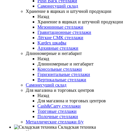
Push Back стеллажи
Самонесущий склад
Хранение в ящиках и штучной продукции
Назад
Хранение в ящиках и штучной продукции
Мезонинные стеллажи
Гравитационные стеллажи
Лёгкие СМК стеллажи
Kardex шкафы
Архивные стеллажи
Длинномерные и негабарит
Назад
Длинномерные и негабарит
Консольные стеллажи
Горизонтальные стеллажи
Вертикальные стеллажи
Самонесущий склад
Для магазина и торговых центров
Назад
Для магазина и торговых центров
Cash&Carry стеллажи
Торговые стеллажи
Полочные стеллажи
Металлические стеллажи б/у
Складская техника