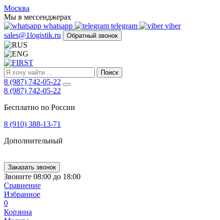
FIRST
Москва
Адрес
Мы в мессенджерах
и
whatsapp
telegram
viber
телефон:
sales@1logistik.ru
Обратный звонок
Москва,
Алтуфьевское
ш.
д.
Поиск
48,
8 (987) 742-05-22
корпус
8 (987) 742-05-22
2,
офис
Бесплатно по России
12
127549
8 (910) 388-13-71
Москва,
Россия
Дополнительный
Телефон:
8
(800)
250-
Заказать звонок
21-
Звоните 08:00 до 18:00
51
,
Сравнение
E-
Избранное
mail:
0
sales@1Logistik.ru
Корзина