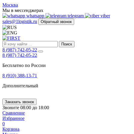
FIRST
Москва
Адрес
Мы в мессенджерах
и
whatsapp
telegram
viber
телефон:
sales@1logistik.ru
Обратный звонок
Москва,
Алтуфьевское
ш.
д.
Поиск
48,
8 (987) 742-05-22
корпус
8 (987) 742-05-22
2,
офис
Бесплатно по России
12
127549
8 (910) 388-13-71
Москва,
Россия
Дополнительный
Телефон:
8
(800)
250-
Заказать звонок
21-
Звоните 08:00 до 18:00
51
,
Сравнение
E-
Избранное
mail:
0
sales@1Logistik.ru
Корзина