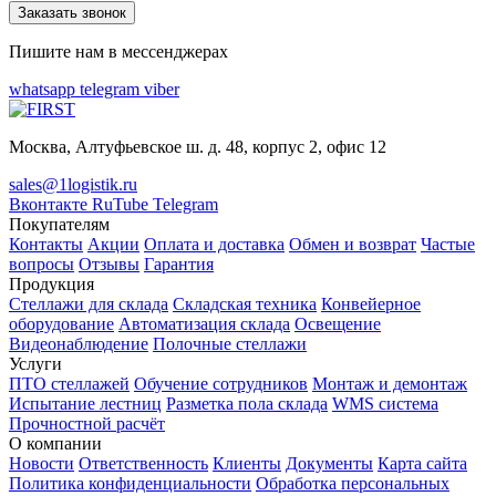
Заказать звонок
Пишите нам в мессенджерах
whatsapp
telegram
viber
Москва, Алтуфьевское ш. д. 48, корпус 2, офис 12
sales@1logistik.ru
Вконтакте
RuTube
Telegram
Покупателям
Контакты
Акции
Оплата и доставка
Обмен и возврат
Частые
вопросы
Отзывы
Гарантия
Продукция
Стеллажи для склада
Складская техника
Конвейерное
оборудование
Автоматизация склада
Освещение
Видеонаблюдение
Полочные стеллажи
Услуги
ПТО стеллажей
Обучение сотрудников
Монтаж и демонтаж
Испытание лестниц
Разметка пола склада
WMS система
Прочностной расчёт
О компании
Новости
Ответственность
Клиенты
Документы
Карта сайта
Политика конфиденциальности
Обработка персональных