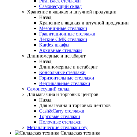
Push Back стеллажи
Самонесущий склад
Хранение в ящиках и штучной продукции
Назад
Хранение в ящиках и штучной продукции
Мезонинные стеллажи
Гравитационные стеллажи
Лёгкие СМК стеллажи
Kardex шкафы
Архивные стеллажи
Длинномерные и негабарит
Назад
Длинномерные и негабарит
Консольные стеллажи
Горизонтальные стеллажи
Вертикальные стеллажи
Самонесущий склад
Для магазина и торговых центров
Назад
Для магазина и торговых центров
Cash&Carry стеллажи
Торговые стеллажи
Полочные стеллажи
Металлические стеллажи б/у
Складская техника