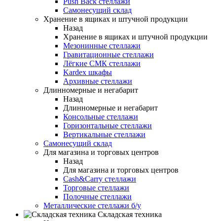
Push Back стеллажи
Самонесущий склад
Хранение в ящиках и штучной продукции
Назад
Хранение в ящиках и штучной продукции
Мезонинные стеллажи
Гравитационные стеллажи
Лёгкие СМК стеллажи
Kardex шкафы
Архивные стеллажи
Длинномерные и негабарит
Назад
Длинномерные и негабарит
Консольные стеллажи
Горизонтальные стеллажи
Вертикальные стеллажи
Самонесущий склад
Для магазина и торговых центров
Назад
Для магазина и торговых центров
Cash&Carry стеллажи
Торговые стеллажи
Полочные стеллажи
Металлические стеллажи б/у
Складская техника