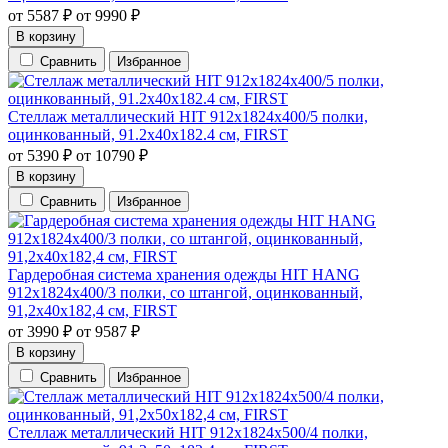
от
5587
₽
от
9990
₽
В корзину
Сравнить
Избранное
Стеллаж металлический HIT 912х1824х400/5 полки,
оцинкованный, 91.2х40х182.4 см, FIRST
от
5390
₽
от
10790
₽
В корзину
Сравнить
Избранное
Гардеробная система хранения одежды HIT HANG
912х1824х400/3 полки, со штангой, оцинкованный,
91,2х40х182,4 см, FIRST
от
3990
₽
от
9587
₽
В корзину
Сравнить
Избранное
Стеллаж металлический HIT 912х1824х500/4 полки,