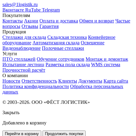
sales@1logistik.ru
Вконтакте
RuTube
Telegram
Покупателям
Контакты
Акции
Оплата и доставка
Обмен и возврат
Частые
вопросы
Отзывы
Гарантия
Продукция
Стеллажи для склада
Складская техника
Конвейерное
оборудование
Автоматизация склада
Освещение
Видеонаблюдение
Полочные стеллажи
Услуги
ПТО стеллажей
Обучение сотрудников
Монтаж и демонтаж
Испытание лестниц
Разметка пола склада
WMS система
Прочностной расчёт
О компании
Новости
Ответственность
Клиенты
Документы
Карта сайта
Политика конфиденциальности
Обработка персональных
данных
© 2003–2026. ООО «ФЁСТ ЛОГИСТИК»
Закрыть
Добавлено в корзину
Перейти в корзину
Продолжить покупки