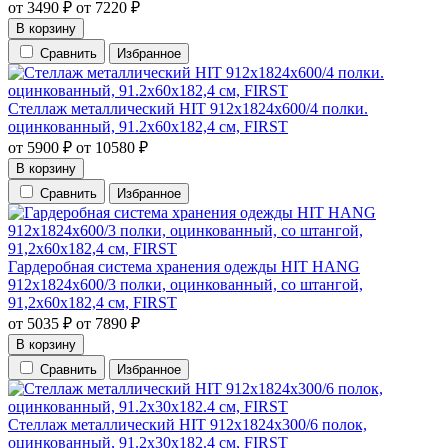
от
3490
₽
от
7220
₽
В корзину
Сравнить
Избранное
Стеллаж металлический HIT 912х1824х600/4 полки.
оцинкованный, 91.2х60х182,4 см, FIRST
от
5900
₽
от
10580
₽
В корзину
Сравнить
Избранное
Гардеробная система хранения одежды HIT HANG
912х1824х600/3 полки, оцинкованный, со штангой,
91,2х60х182,4 см, FIRST
от
5035
₽
от
7890
₽
В корзину
Сравнить
Избранное
Стеллаж металлический HIT 912х1824х300/6 полок,
оцинкованный, 91.2х30х182.4 см, FIRST