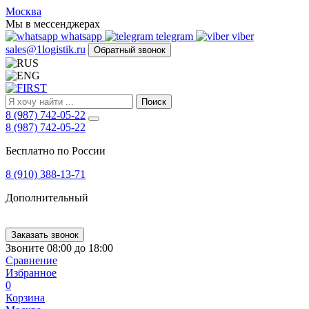
FIRST
Москва
Адрес
Мы в мессенджерах
и
whatsapp
telegram
viber
телефон:
sales@1logistik.ru
Обратный звонок
Москва,
Алтуфьевское
ш.
д.
Поиск
48,
8 (987) 742-05-22
корпус
8 (987) 742-05-22
2,
офис
Бесплатно по России
12
127549
8 (910) 388-13-71
Москва,
Россия
Дополнительный
Телефон:
8
(800)
250-
Заказать звонок
21-
Звоните 08:00 до 18:00
51
,
Сравнение
E-
Избранное
mail:
0
sales@1Logistik.ru
Корзина