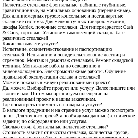
Паллетные стеллажи: фронтальные, набивные глубинные,
гравитационные, на мобильных основаниях (передвижные).
Для длинномерных грузов: консольные и нестандартные
складские системы. Для мелкоштучных товаров: мезонин,
шкафы Kardex, полочные стеллажи. Для гипермаркетов: Cash
& Carry, торговые. Установим самонесущий склад на базе
различных стеллажей.
Какие оказываете услуги?
Испытание, освидетельствование и паспортизацию
стеллажей. Испытанию и освидетельствование лестниц и
стремянок. Монтаж и демонтаж стеллажей. Ремонт складской
техники. Монтажные работы по освещению и
видеонаблюдению. Электромонтажные работы. Обучение
правильной эксплуатации склада и стеллажей.
Можете показать в живую реализованный проект?
Да, можем. Выбирайте продукт или услугу. Далее пишите или
звоните нам. Потом мы организуем посещение на
реализованный проект к нашим заказчикам.
Где посмотреть стоимость на товары и услуги?
В каталоге продукции и на странице услуг можно посмотреть
цены. Для точного просчёта необходимы данные (техническое
задание) по оборудованию или услугам.
Сколько стоят фронтальные паллетные стеллажи?
Стоимость зависит от высоты стеллажа, количества ярусов,
нагрузки на рамы и балки, размера паллет, комплектации и