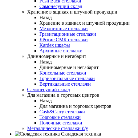
Push Back стеллажи
Самонесущий склад
Хранение в ящиках и штучной продукции
Назад
Хранение в ящиках и штучной продукции
Мезонинные стеллажи
Гравитационные стеллажи
Лёгкие СМК стеллажи
Kardex шкафы
Архивные стеллажи
Длинномерные и негабарит
Назад
Длинномерные и негабарит
Консольные стеллажи
Горизонтальные стеллажи
Вертикальные стеллажи
Самонесущий склад
Для магазина и торговых центров
Назад
Для магазина и торговых центров
Cash&Carry стеллажи
Торговые стеллажи
Полочные стеллажи
Металлические стеллажи б/у
Складская техника