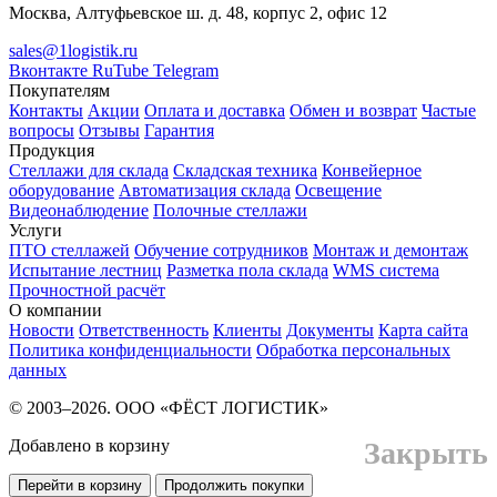
Москва, Алтуфьевское ш. д. 48, корпус 2, офис 12
sales@1logistik.ru
Вконтакте
RuTube
Telegram
Покупателям
Контакты
Акции
Оплата и доставка
Обмен и возврат
Частые
вопросы
Отзывы
Гарантия
Продукция
Стеллажи для склада
Складская техника
Конвейерное
оборудование
Автоматизация склада
Освещение
Видеонаблюдение
Полочные стеллажи
Услуги
ПТО стеллажей
Обучение сотрудников
Монтаж и демонтаж
Испытание лестниц
Разметка пола склада
WMS система
Прочностной расчёт
О компании
Новости
Ответственность
Клиенты
Документы
Карта сайта
Политика конфиденциальности
Обработка персональных
данных
© 2003–2026. ООО «ФЁСТ ЛОГИСТИК»
Добавлено в корзину
Закрыть
Перейти в корзину
Продолжить покупки