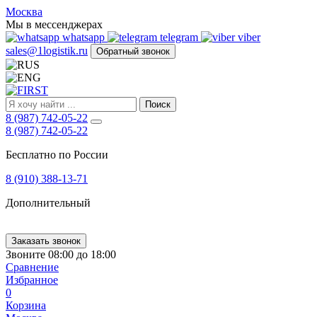
FIRST
Москва
Адрес
Мы в мессенджерах
и
whatsapp
telegram
viber
телефон:
sales@1logistik.ru
Обратный звонок
Москва,
Алтуфьевское
ш.
д.
Поиск
48,
8 (987) 742-05-22
корпус
8 (987) 742-05-22
2,
офис
Бесплатно по России
12
127549
8 (910) 388-13-71
Москва,
Россия
Дополнительный
Телефон:
8
(800)
250-
Заказать звонок
21-
Звоните 08:00 до 18:00
51
,
Сравнение
E-
Избранное
mail:
0
sales@1Logistik.ru
Корзина