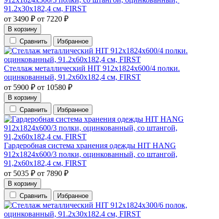
91.2х30х182,4 см, FIRST
от
3490
₽
от
7220
₽
В корзину
Сравнить
Избранное
Стеллаж металлический HIT 912х1824х600/4 полки.
оцинкованный, 91.2х60х182,4 см, FIRST
от
5900
₽
от
10580
₽
В корзину
Сравнить
Избранное
Гардеробная система хранения одежды HIT HANG
912х1824х600/3 полки, оцинкованный, со штангой,
91,2х60х182,4 см, FIRST
от
5035
₽
от
7890
₽
В корзину
Сравнить
Избранное