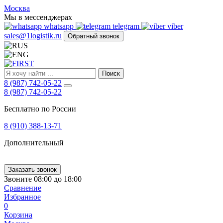
FIRST
Москва
Адрес
Мы в мессенджерах
и
whatsapp
telegram
viber
телефон:
sales@1logistik.ru
Обратный звонок
Москва,
Алтуфьевское
ш.
д.
Поиск
48,
8 (987) 742-05-22
корпус
8 (987) 742-05-22
2,
офис
Бесплатно по России
12
127549
8 (910) 388-13-71
Москва,
Россия
Дополнительный
Телефон:
8
(800)
250-
Заказать звонок
21-
Звоните 08:00 до 18:00
51
,
Сравнение
E-
Избранное
mail:
0
sales@1Logistik.ru
Корзина