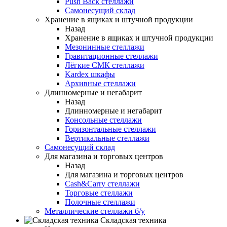
Push Back стеллажи
Самонесущий склад
Хранение в ящиках и штучной продукции
Назад
Хранение в ящиках и штучной продукции
Мезонинные стеллажи
Гравитационные стеллажи
Лёгкие СМК стеллажи
Kardex шкафы
Архивные стеллажи
Длинномерные и негабарит
Назад
Длинномерные и негабарит
Консольные стеллажи
Горизонтальные стеллажи
Вертикальные стеллажи
Самонесущий склад
Для магазина и торговых центров
Назад
Для магазина и торговых центров
Cash&Carry стеллажи
Торговые стеллажи
Полочные стеллажи
Металлические стеллажи б/у
Складская техника