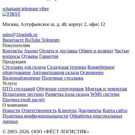
whatsapp
telegram
viber
Москва, Алтуфьевское ш. д. 48, корпус 2, офис 12
sales@1logistik.ru
Вконтакте
RuTube
Telegram
Покупателям
Контакты
Акции
Оплата и доставка
Обмен и возврат
Частые
вопросы
Отзывы
Гарантия
Продукция
Стеллажи для склада
Складская техника
Конвейерное
оборудование
Автоматизация склада
Освещение
Видеонаблюдение
Полочные стеллажи
Услуги
ПТО стеллажей
Обучение сотрудников
Монтаж и демонтаж
Испытание лестниц
Разметка пола склада
WMS система
Прочностной расчёт
О компании
Новости
Ответственность
Клиенты
Документы
Карта сайта
Политика конфиденциальности
Обработка персональных
данных
© 2003–2026. ООО «ФЁСТ ЛОГИСТИК»