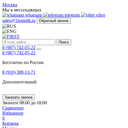
FIRST
Москва
Адрес
Мы в мессенджерах
и
whatsapp
telegram
viber
телефон:
sales@1logistik.ru
Обратный звонок
Москва,
Алтуфьевское
ш.
д.
Поиск
48,
8 (987) 742-05-22
корпус
8 (987) 742-05-22
2,
офис
Бесплатно по России
12
127549
8 (910) 388-13-71
Москва,
Россия
Дополнительный
Телефон:
8
(800)
250-
Заказать звонок
21-
Звоните 08:00 до 18:00
51
,
Сравнение
E-
Избранное
mail:
0
sales@1Logistik.ru
Корзина