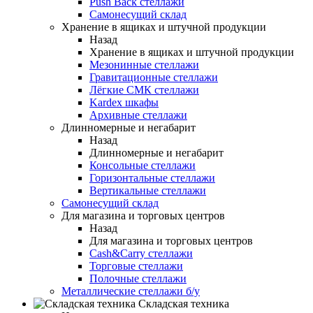
Push Back стеллажи
Самонесущий склад
Хранение в ящиках и штучной продукции
Назад
Хранение в ящиках и штучной продукции
Мезонинные стеллажи
Гравитационные стеллажи
Лёгкие СМК стеллажи
Kardex шкафы
Архивные стеллажи
Длинномерные и негабарит
Назад
Длинномерные и негабарит
Консольные стеллажи
Горизонтальные стеллажи
Вертикальные стеллажи
Самонесущий склад
Для магазина и торговых центров
Назад
Для магазина и торговых центров
Cash&Carry стеллажи
Торговые стеллажи
Полочные стеллажи
Металлические стеллажи б/у
Складская техника