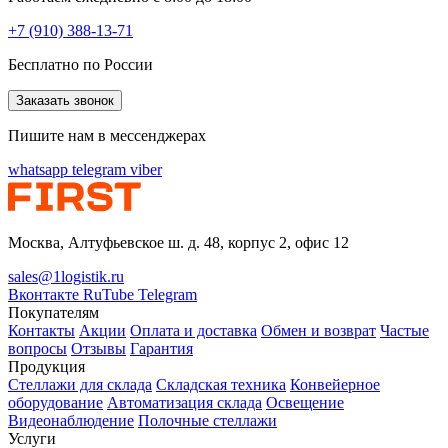
+7 (910) 388-13-71
Бесплатно по России
Заказать звонок
Пишите нам в мессенджерах
whatsapp
telegram
viber
Москва, Алтуфьевское ш. д. 48, корпус 2, офис 12
sales@1logistik.ru
Вконтакте
RuTube
Telegram
Покупателям
Контакты
Акции
Оплата и доставка
Обмен и возврат
Частые
вопросы
Отзывы
Гарантия
Продукция
Стеллажи для склада
Складская техника
Конвейерное
оборудование
Автоматизация склада
Освещение
Видеонаблюдение
Полочные стеллажи
Услуги