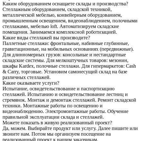
Каким оборудованием оснащаете склады и производства?
Стеллажным оборудованием, складской техникой,
металлической мебелью, конвейерным оборудованием,
промышленным освещением, видеонаблюдением, полочными
стеллажами, мебелью loft. Автоматизируем складские
помещения. Занимаемся комплексной роботизацией.
Какие виды стеллажей вы производите?
Паллетные стеллажи: фронтальные, набивные глубинные,
гравитационные, на мобильных основаниях (передвижные).
Для длинномерных грузов: консольные и нестандартные
складские системы. Для мелкоштучных товаров: мезонин,
шкафы Kardex, полочные стеллажи. Для гипермаркетов: Cash
& Carry, торговые. Установим самонесущий склад на базе
различных стеллажей.
Какие оказываете услуги?
Испытание, освидетельствование и паспортизацию
стеллажей. Испытанию и освидетельствование лестниц и
стремянок. Монтаж и демонтаж стеллажей. Ремонт складской
техники. Монтажные работы по освещению и
видеонаблюдению. Электромонтажные работы. Обучение
правильной эксплуатации склада и стеллажей.
Можете показать в живую реализованный проект?
Да, можем. Выбирайте продукт или услугу. Далее пишите или
звоните нам. Потом мы организуем посещение на
реализованный проект к нашим заказчикам.