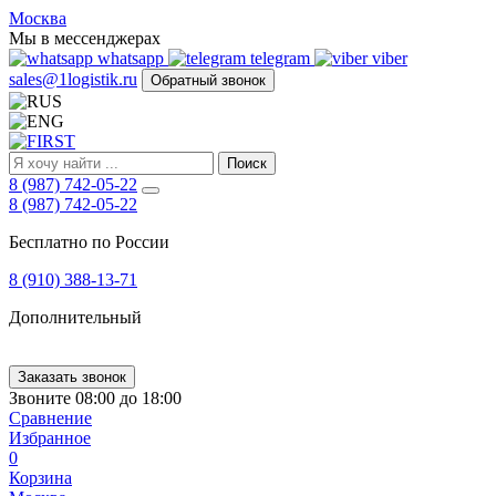
FIRST
Москва
Адрес
Мы в мессенджерах
и
whatsapp
telegram
viber
телефон:
sales@1logistik.ru
Обратный звонок
Москва,
Алтуфьевское
ш.
д.
Поиск
48,
8 (987) 742-05-22
корпус
8 (987) 742-05-22
2,
офис
Бесплатно по России
12
127549
8 (910) 388-13-71
Москва,
Россия
Дополнительный
Телефон:
8
(800)
250-
Заказать звонок
21-
Звоните 08:00 до 18:00
51
,
Сравнение
E-
Избранное
mail:
0
sales@1Logistik.ru
Корзина