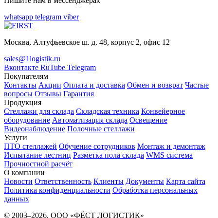
Пишите нам в мессенджерах
whatsapp
telegram
viber
Москва, Алтуфьевское ш. д. 48, корпус 2, офис 12
sales@1logistik.ru
Вконтакте
RuTube
Telegram
Покупателям
Контакты
Акции
Оплата и доставка
Обмен и возврат
Частые
вопросы
Отзывы
Гарантия
Продукция
Стеллажи для склада
Складская техника
Конвейерное
оборудование
Автоматизация склада
Освещение
Видеонаблюдение
Полочные стеллажи
Услуги
ПТО стеллажей
Обучение сотрудников
Монтаж и демонтаж
Испытание лестниц
Разметка пола склада
WMS система
Прочностной расчёт
О компании
Новости
Ответственность
Клиенты
Документы
Карта сайта
Политика конфиденциальности
Обработка персональных
данных
© 2003–2026. ООО «ФЁСТ ЛОГИСТИК»