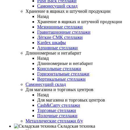
Push Back стеллажи
Самонесущий склад
Хранение в ящиках и штучной продукции
Назад
Хранение в ящиках и штучной продукции
Мезонинные стеллажи
Гравитационные стеллажи
Лёгкие СМК стеллажи
Kardex шкафы
Архивные стеллажи
Длинномерные и негабарит
Назад
Длинномерные и негабарит
Консольные стеллажи
Горизонтальные стеллажи
Вертикальные стеллажи
Самонесущий склад
Для магазина и торговых центров
Назад
Для магазина и торговых центров
Cash&Carry стеллажи
Торговые стеллажи
Полочные стеллажи
Металлические стеллажи б/у
Складская техника