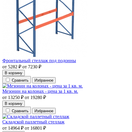
Фронтальный стеллаж под подонны
от
5282
₽
от
7230
₽
В корзину
Сравнить
Избранное
Мезонин на колонах - цена за 1 кв. м.
от
13250
₽
от
19280
₽
В корзину
Сравнить
Избранное
Складской паллетный стеллаж
от
14964
₽
от
16801
₽