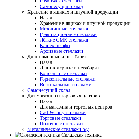
Push Back стеллажи
Самонесущий склад
Хранение в ящиках и штучной продукции
Назад
Хранение в ящиках и штучной продукции
Мезонинные стеллажи
Гравитационные стеллажи
Лёгкие СМК стеллажи
Kardex шкафы
Архивные стеллажи
Длинномерные и негабарит
Назад
Длинномерные и негабарит
Консольные стеллажи
Горизонтальные стеллажи
Вертикальные стеллажи
Самонесущий склад
Для магазина и торговых центров
Назад
Для магазина и торговых центров
Cash&Carry стеллажи
Торговые стеллажи
Полочные стеллажи
Металлические стеллажи б/у
Складская техника