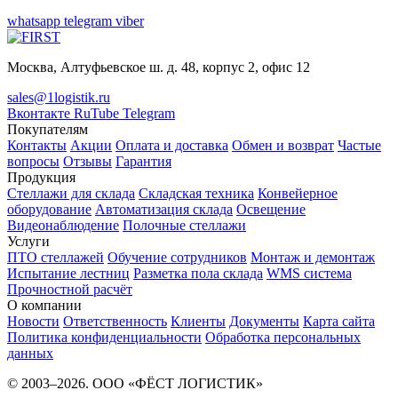
whatsapp
telegram
viber
Москва, Алтуфьевское ш. д. 48, корпус 2, офис 12
sales@1logistik.ru
Вконтакте
RuTube
Telegram
Покупателям
Контакты
Акции
Оплата и доставка
Обмен и возврат
Частые
вопросы
Отзывы
Гарантия
Продукция
Стеллажи для склада
Складская техника
Конвейерное
оборудование
Автоматизация склада
Освещение
Видеонаблюдение
Полочные стеллажи
Услуги
ПТО стеллажей
Обучение сотрудников
Монтаж и демонтаж
Испытание лестниц
Разметка пола склада
WMS система
Прочностной расчёт
О компании
Новости
Ответственность
Клиенты
Документы
Карта сайта
Политика конфиденциальности
Обработка персональных
данных
© 2003–2026. ООО «ФЁСТ ЛОГИСТИК»