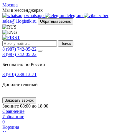
FIRST
Москва
Адрес
Мы в мессенджерах
и
whatsapp
telegram
viber
телефон:
sales@1logistik.ru
Обратный звонок
Москва,
Алтуфьевское
ш.
д.
Поиск
48,
8 (987) 742-05-22
корпус
8 (987) 742-05-22
2,
офис
Бесплатно по России
12
127549
8 (910) 388-13-71
Москва,
Россия
Дополнительный
Телефон:
8
(800)
250-
Заказать звонок
21-
Звоните 08:00 до 18:00
51
,
Сравнение
E-
Избранное
mail:
0
sales@1Logistik.ru
Корзина