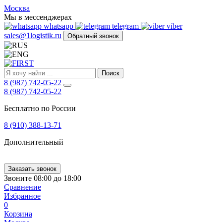
FIRST
Москва
Адрес
Мы в мессенджерах
и
whatsapp
telegram
viber
телефон:
sales@1logistik.ru
Обратный звонок
Москва,
Алтуфьевское
ш.
д.
Поиск
48,
8 (987) 742-05-22
корпус
8 (987) 742-05-22
2,
офис
Бесплатно по России
12
127549
8 (910) 388-13-71
Москва,
Россия
Дополнительный
Телефон:
8
(800)
250-
Заказать звонок
21-
Звоните 08:00 до 18:00
51
,
Сравнение
E-
Избранное
mail:
0
sales@1Logistik.ru
Корзина