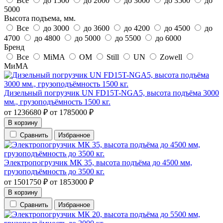
Все
до 1500
до 2000
до 3000
до 3500
до
5000
Высота подъема, мм.
Все
до 3000
до 3600
до 4200
до 4500
до
4700
до 4800
до 5000
до 5500
до 6000
Бренд
Все
MiMA
OM
Still
UN
Zowell
МиМА
Дизельный погрузчик UN FD15T-NGA5, высота подъёма 3000
мм., грузоподъёмность 1500 кг.
от
1236680
₽
от
1785000
₽
В корзину
Сравнить
Избранное
Электропогрузчик МК 35, высота подъёма до 4500 мм,
грузоподъёмность до 3500 кг.
от
1501750
₽
от
1853000
₽
В корзину
Сравнить
Избранное