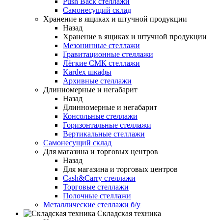
Push Back стеллажи
Самонесущий склад
Хранение в ящиках и штучной продукции
Назад
Хранение в ящиках и штучной продукции
Мезонинные стеллажи
Гравитационные стеллажи
Лёгкие СМК стеллажи
Kardex шкафы
Архивные стеллажи
Длинномерные и негабарит
Назад
Длинномерные и негабарит
Консольные стеллажи
Горизонтальные стеллажи
Вертикальные стеллажи
Самонесущий склад
Для магазина и торговых центров
Назад
Для магазина и торговых центров
Cash&Carry стеллажи
Торговые стеллажи
Полочные стеллажи
Металлические стеллажи б/у
Складская техника