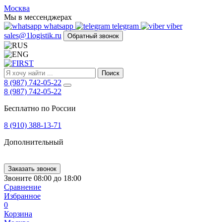
FIRST
Москва
Адрес
Мы в мессенджерах
и
whatsapp
telegram
viber
телефон:
sales@1logistik.ru
Обратный звонок
Москва,
Алтуфьевское
ш.
д.
Поиск
48,
8 (987) 742-05-22
корпус
8 (987) 742-05-22
2,
офис
Бесплатно по России
12
127549
8 (910) 388-13-71
Москва,
Россия
Дополнительный
Телефон:
8
(800)
250-
Заказать звонок
21-
Звоните 08:00 до 18:00
51
,
Сравнение
E-
Избранное
mail:
0
sales@1Logistik.ru
Корзина